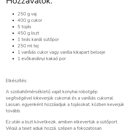
Hozzávalók:
250 g vaj
400 g cukor
5 tojás
450 g liszt
1 teás kanál sütőpor
250 ml tej
1 vaníliás cukor vagy vanília kikapart belseje
1 evőkanálnyi kakaó por
Elkészítés:
A szobahőmérsékletű vajat konyhai robotgép
segítségével kikeverjük cukorral és a vaníliás cukorral.
Lassan, egyenként hozzáadjuk a tojásokat, közben keverjük
tovább.
Ez után a liszt következik, amiben elkevertük a sütőport.
Végül a tejet adjuk hozzá, szépen a fokozatosan.