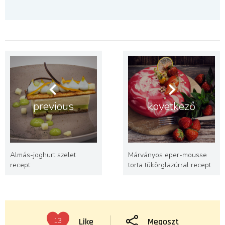
previous
következő
Almás-joghurt szelet
Márványos eper-mousse
recept
torta tükörglazúrral recept
Like
Megoszt
13