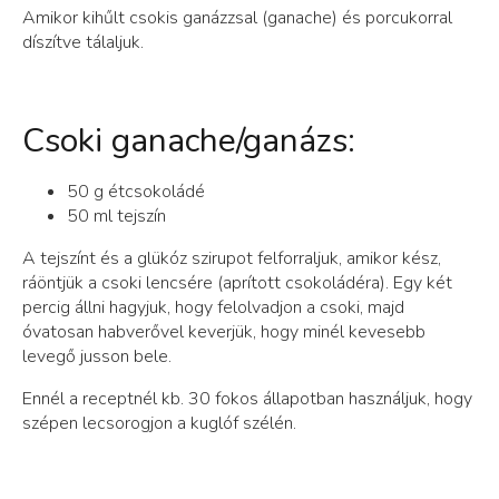
Amikor kihűlt csokis ganázzsal (ganache) és porcukorral
díszítve tálaljuk.
Csoki ganache/ganázs:
50 g étcsokoládé
50 ml tejszín
A tejszínt és a glükóz szirupot felforraljuk, amikor kész,
ráöntjük a csoki lencsére (aprított csokoládéra). Egy két
percig állni hagyjuk, hogy felolvadjon a csoki, majd
óvatosan habverővel keverjük, hogy minél kevesebb
levegő jusson bele.
Ennél a receptnél kb. 30 fokos állapotban használjuk, hogy
szépen lecsorogjon a kuglóf szélén.