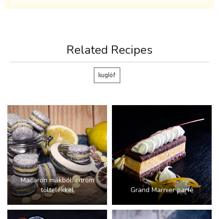
Related Recipes
kuglóf
Macaron mákból, citrom
töltelékkel
Grand Marnier parfé