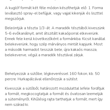
A kuglóf formát két féle módon készíthetjük elő: 1. Forma
leválasztó spray-el befújjuk, vagy vajjal kikenjük és liszttel
megszórjuk.
Beleöntjük a tészta 1/3-át. A maradék tésztából kiveszünk
5-6 evőkanálnyit, amit átszitált kakaóporral elkeverünk.
Ennek fele kerül következőként a formánkba. Kicsit kanállal
belekeverünk, hogy szép márványos mintát kapjunk. Most
a második harmadot tesszük bele, újra kakaós massza,
belekeverve, végül a maradék tésztával zárjuk.
Behelyezzük a sütőbe, légkeveréssel 160 fokon, kb. 50
percre. Hurkapálcával ellenőrizzük a sütést.
Kivesszük a sütőből, határozott mozdulattal lefele fordítjuk
a formát, megkocogtatjuk a formát és óvatosan leemeljük
a süteményről. Kihűlésig rajta tarthatjuk a formát, mert így
nem szárad ki.