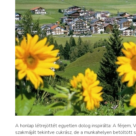
A honlap létrejöttét egyetlen dolog inspirálta: A férjem,
szakmáját tekintve cukrász, de a munkahelyen betöltött sz