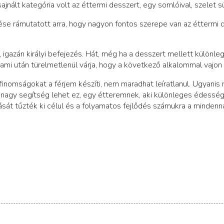
jnált kategória volt az éttermi desszert, egy somlóival, szelet s
ése rámutatott arra, hogy nagyon fontos szerepe van az éttermi de
igazán királyi befejezés. Hát, még ha a desszert mellett különleg
ami után türelmetlenül várja, hogy a következő alkalommal vajon 
finomságokat a férjem készíti, nem maradhat leíratlanul. Ugyan
n nagy segítség lehet ez, egy étteremnek, aki különleges édess
át tűzték ki célul és a folyamatos fejlődés számukra a mindenna