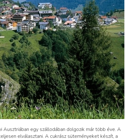
nyi Ausztriában egy szállodában dolgozik már több éve. A
teljesen elválasztani. A cukrász süteményeket készít, a