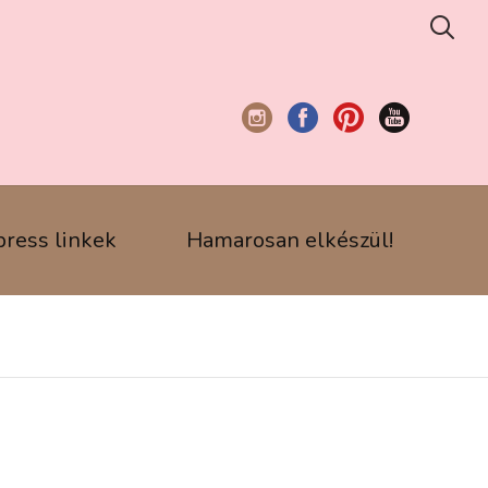
press linkek
Hamarosan elkészül!