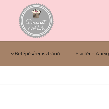
Belépés/regisztráció
Piactér – Aliex