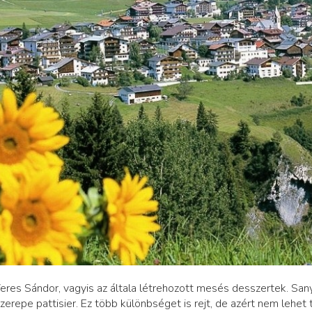
 Veres Sándor, vagyis az általa létrehozott mesés desszertek. Sa
erepe pattisier. Ez több különbséget is rejt, de azért nem lehet 