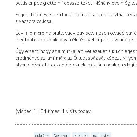
pattisier pedig éttermi desszerteket. Néhány éve még lesa
Férjem több éves szállodai tapasztalata és ausztriai képz
a vacsora csúcsa!
Egy finom creme brule, vagy egy selymesen olvadó parfé, 
megtöbbszöröződik, olyan élménnyel látja el a vendéget, 
Úgy érzem, hogy az a munka, amivel ezeket a különleges 
eredménye az, ami mára az Ő tudásbázisát képezi. Milye
olyan elhivatott szakembereknek, akik önmaguk gazdagítás
(Visited 1 154 times, 1 visits today)
cukrász
Desszert
édesség
pattissier