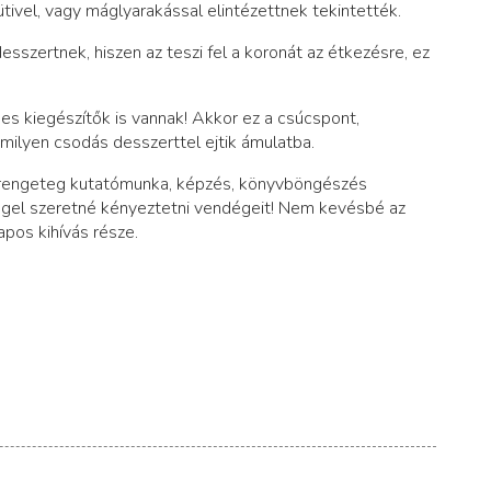
ütivel, vagy máglyarakással elintézettnek tekintették.
sszertnek, hiszen az teszi fel a koronát az étkezésre, ez
es kiegészítők is vannak! Akkor ez a csúcspont,
milyen csodás desszerttel ejtik ámulatba.
is rengeteg kutatómunka, képzés, könyvböngészés
éggel szeretné kényeztetni vendégeit! Nem kevésbé az
pos kihívás része.