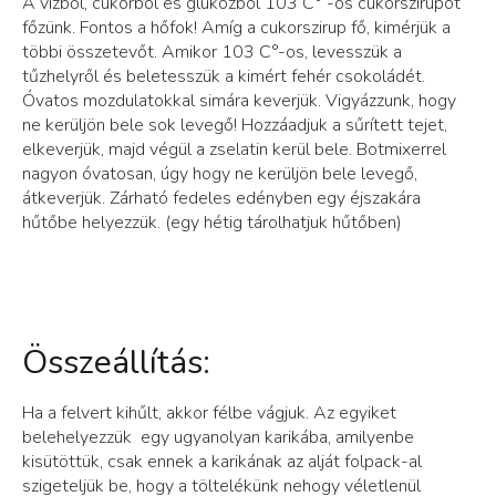
A vízből, cukorból és glükózból 103 C° -os cukorszirupot
főzünk. Fontos a hőfok! Amíg a cukorszirup fő, kimérjük a
többi összetevőt. Amikor 103 C°-os, levesszük a
tűzhelyről és beletesszük a kimért fehér csokoládét.
Óvatos mozdulatokkal simára keverjük. Vigyázzunk, hogy
ne kerüljön bele sok levegő! Hozzáadjuk a sűrített tejet,
elkeverjük, majd végül a zselatin kerül bele. Botmixerrel
nagyon óvatosan, úgy hogy ne kerüljön bele levegő,
átkeverjük. Zárható fedeles edényben egy éjszakára
hűtőbe helyezzük. (egy hétig tárolhatjuk hűtőben)
Összeállítás:
Ha a felvert kihűlt, akkor félbe vágjuk. Az egyiket
belehelyezzük egy ugyanolyan karikába, amilyenbe
kisütöttük, csak ennek a karikának az alját folpack-al
szigeteljük be, hogy a töltelékünk nehogy véletlenül