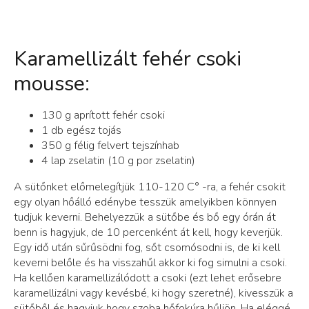
Karamellizált fehér csoki
mousse:
130 g aprított fehér csoki
1 db egész tojás
350 g félig felvert tejszínhab
4 lap zselatin (10 g por zselatin)
A sütőnket előmelegítjük 110-120 C° -ra, a fehér csokit
egy olyan hőálló edénybe tesszük amelyikben könnyen
tudjuk keverni. Behelyezzük a sütőbe és bő egy órán át
benn is hagyjuk, de 10 percenként át kell, hogy keverjük.
Egy idő után sűrűsödni fog, sőt csomósodni is, de ki kell
keverni belőle és ha visszahűl akkor ki fog simulni a csoki.
Ha kellően karamellizálódott a csoki (ezt lehet erősebre
karamellizálni vagy kevésbé, ki hogy szeretné), kivesszük a
sütőből és hagyjuk hogy szoba hőfokúra hűljön. Ha eléggé