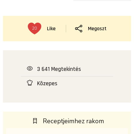
Like
Megoszt
20
3 641 Megtekintés
Közepes
Receptjeimhez rakom