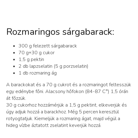
Rozmaringos sárgabarack:
300 g felezett sárgabarack
70 g+30 g cukor
1,5 g pektin
2 db lapzselatin (5 g porzselatin)
1 db rozmaring ág
A barackokat és a 70 g cukrot és a rozmaringot feltesszük
egy edénybe főni. Alacsony hőfokon (84-87 C°) 1,5 órán
át főzzük.
30 g cukorhoz hozzámérjük a 1,5 g pektint, elkeverjük és
úgy adjuk hozzá a barackhoz. Még 5 percen keresztül
rotyogtatjuk. Kiemeljük a rozmaring ágat, majd végül a
hideg vízbe áztatott zselatint keverjük hozzá.