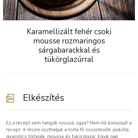
Karamellizált fehér csoki
mousse rozmaringos
sárgabarackkal és
tükörglazúrral
Elkészítés
Ez a recept sem hangzik rosszul, ugye? Nem túl bonyolult a
recept, 4 részre oszthatjuk a torta fő összetevőit: piskóta,
gyümölcs töltelék, mousse és tükörglazúr. Egyik nap