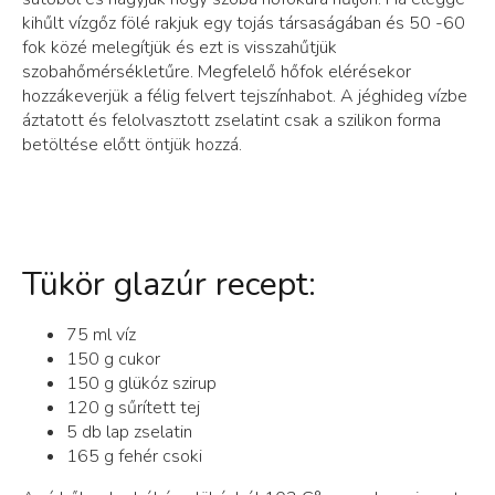
kihűlt vízgőz fölé rakjuk egy tojás társaságában és 50 -60
fok közé melegítjük és ezt is visszahűtjük
szobahőmérsékletűre. Megfelelő hőfok elérésekor
hozzákeverjük a félig felvert tejszínhabot. A jéghideg vízbe
áztatott és felolvasztott zselatint csak a szilikon forma
betöltése előtt öntjük hozzá.
Tükör glazúr recept:
75 ml víz
150 g cukor
150 g glükóz szirup
120 g sűrített tej
5 db lap zselatin
165 g fehér csoki