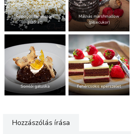
Ropogós fehércsoki
Málnás marshmallow
(szórat)
(pillecukor)
Somlói galuska
Fehércsokis eperszelet
Hozzászólás írása