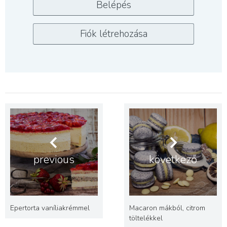
previous
következő
Epertorta vaníliakrémmel
Macaron mákból, citrom
töltelékkel