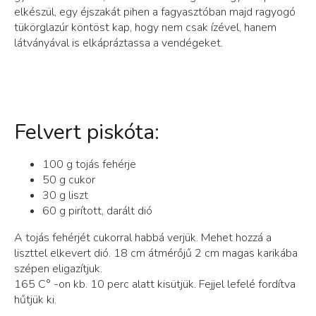
elkészül, egy éjszakát pihen a fagyasztóban majd ragyogó
tükörglazúr köntöst kap, hogy nem csak ízével, hanem
látványával is elkápráztassa a vendégeket.
Felvert piskóta:
100 g tojás fehérje
50 g cukor
30 g liszt
60 g pirított, darált dió
A tojás fehérjét cukorral habbá verjük. Mehet hozzá a
liszttel elkevert dió. 18 cm átmérőjű 2 cm magas karikába
szépen eligazítjuk.
165 C° -on kb. 10 perc alatt kisütjük. Fejjel lefelé fordítva
hűtjük ki.