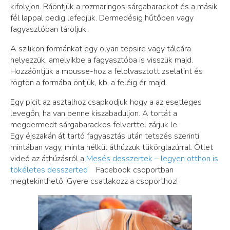
kifolyjon. Ráöntjük a rozmaringos sárgabarackot és a másik
fél lappal pedig lefedjük. Dermedésig hűtőben vagy
fagyasztóban tároljuk.
A szilikon formánkat egy olyan tepsire vagy tálcára
helyezzük, amelyikbe a fagyasztóba is visszük majd.
Hozzáöntjük a mousse-hoz a felolvasztott zselatint és
rögtön a formába öntjük, kb. a feléig ér majd.
Egy picit az asztalhoz csapkodjuk hogy a az esetleges
levegőn, ha van benne kiszabaduljon. A tortát a
megdermedt sárgabarackos felverttel zárjuk le.
Egy éjszakán át tartó fagyasztás után tetszés szerinti
mintában vagy, minta nélkül áthúzzuk tükörglazúrral. Ötlet
videó az áthúzásról a
Mesés desszertek – legyen otthon is
tökéletes desszerted
Facebook csoportban
megtekinthető. Gyere csatlakozz a csoporthoz!