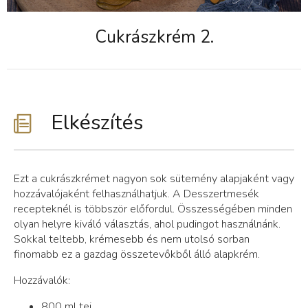
Cukrászkrém 2.
Elkészítés
Ezt a cukrászkrémet nagyon sok sütemény alapjaként vagy
hozzávalójaként felhasználhatjuk. A Desszertmesék
recepteknél is többször előfordul. Összességében minden
olyan helyre kiváló választás, ahol pudingot használnánk.
Sokkal teltebb, krémesebb és nem utolsó sorban
finomabb ez a gazdag összetevőkből álló alapkrém.
Hozzávalók:
800 ml tej