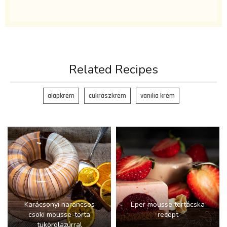
Related Recipes
alapkrém
cukrászkrém
vanília krém
Karácsonyi narancsos
Eper mousse tortácska
csoki mousse-torta
recept
tükörglazúrral