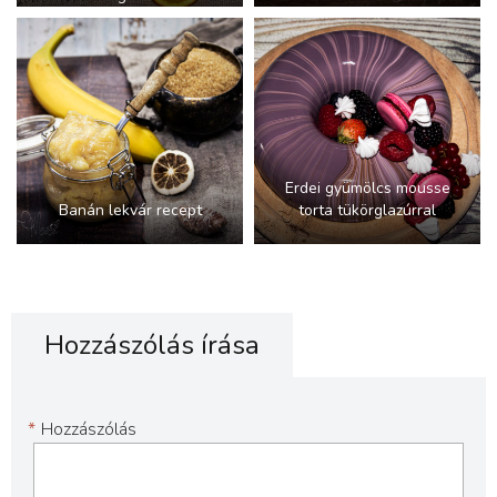
Erdei gyümölcs mousse
Banán lekvár recept
torta tükörglazúrral
Hozzászólás írása
*
Hozzászólás