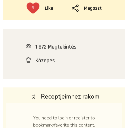
Like
Megoszt
9
1 872 Megtekintés
Közepes
Receptjeimhez rakom
You need to
login
or
register
to
bookmark/favorite this content.