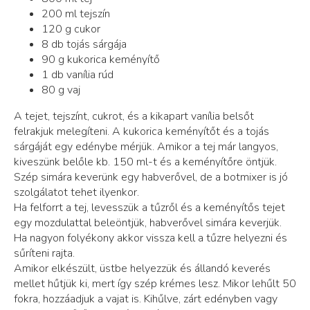
200 ml tejszín
120 g cukor
8 db tojás sárgája
90 g kukorica keményítő
1 db vanília rúd
80 g vaj
A tejet, tejszínt, cukrot, és a kikapart vanília belsőt
felrakjuk melegíteni. A kukorica keményítőt és a tojás
sárgáját egy edénybe mérjük. Amikor a tej már langyos,
kiveszünk belőle kb. 150 ml-t és a keményítőre öntjük.
Szép simára keverünk egy habverővel, de a botmixer is jó
szolgálatot tehet ilyenkor.
Ha felforrt a tej, levesszük a tűzről és a keményítős tejet
egy mozdulattal beleöntjük, habverővel simára keverjük.
Ha nagyon folyékony akkor vissza kell a tűzre helyezni és
sűríteni rajta.
Amikor elkészült, üstbe helyezzük és állandó keverés
mellet hűtjük ki, mert így szép krémes lesz. Mikor lehűlt 50
fokra, hozzáadjuk a vajat is. Kihűlve, zárt edényben vagy