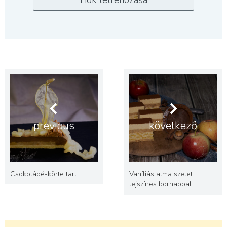
previous
következő
Csokoládé-körte tart
Vaníliás alma szelet
tejszínes borhabbal