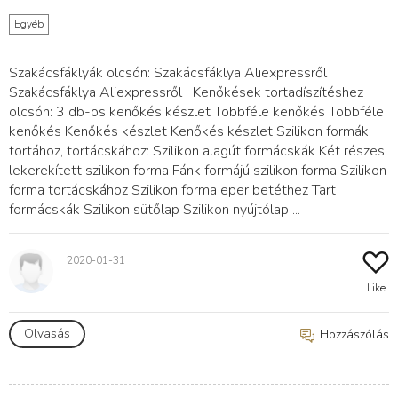
Egyéb
Szakácsfáklyák olcsón: Szakácsfáklya Aliexpressről
Szakácsfáklya Aliexpressről Kenőkések tortadíszítéshez
olcsón: 3 db-os kenőkés készlet Többféle kenőkés Többféle
kenőkés Kenőkés készlet Kenőkés készlet Szilikon formák
tortához, tortácskához: Szilikon alagút formácskák Két részes,
lekerekített szilikon forma Fánk formájú szilikon forma Szilikon
forma tortácskához Szilikon forma eper betéthez Tart
formácskák Szilikon sütőlap Szilikon nyújtólap ...
2020-01-31
Like
Olvasás
Hozzászólás